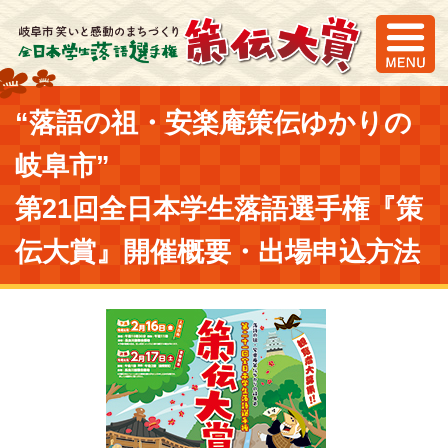
“落語の祖・安楽庵策伝ゆかりの
策伝大賞
岐阜市”
第21回全日本学生落語選手権『策
笑いと感動のまちづくりとは
伝大賞』開催概要・出場申込方法
全国落研NAVI
HOME