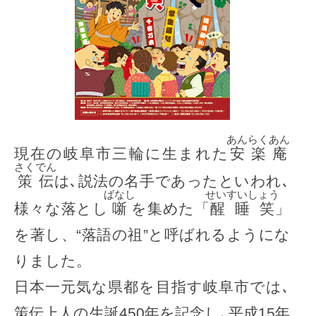
あんらく
あん
現在の岐阜市三輪に生まれた
安楽
庵
さくでん
策伝
は､説法の名手であったといわれ､
ばなし
せいすいしょう
様々な落とし
噺
を集めた「
醒睡笑
」
を著し、“落語の祖”と呼ばれるようにな
りました。
日本一元気な県都を目指す岐阜市では､
策伝上人の生誕450年を記念し､平成15年