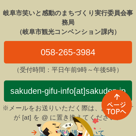
岐阜市笑いと感動のまちづくり実行委員会事
務局
（岐阜市観光コンベンション課内）
058-265-3984
（受付時間：平日午前9時～午後5時）
sakuden-gifu-info[at]sakuden.jp
※メールをお送りいただく際は、お手数です
が [at] を @ に置き換えてください。
個人情報保護について