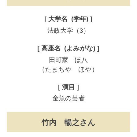
法政大学（3）
田町家 ほ八
（たまちや ほや）
金魚の芸者
竹内 暢之さん