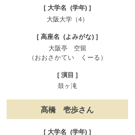
大阪大学（4）
大阪亭 空留
（おおさかてい くーる）
鼓ヶ滝
髙橋 壱歩さん