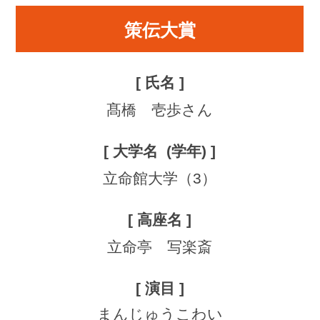
策伝大賞
髙橋 壱歩さん
立命館大学（3）
立命亭 写楽斎
まんじゅうこわい