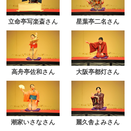
立命亭写楽斎さん
星葉亭二名さん
高舟亭佐和さん
大阪亭都灯さん
潮家いさなさん
麗久舎よみさん