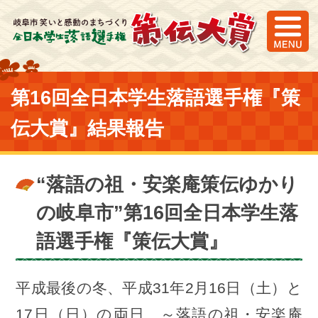
第16回全日本学生落語選手権『策
策伝大賞
伝大賞』結果報告
笑いと感動のまちづくりとは
“落語の祖・安楽庵策伝ゆかり
の岐阜市”第16回全日本学生落
全国落研NAVI
語選手権『策伝大賞』
HOME
平成最後の冬、平成31年2月16日（土）と
17日（日）の両日、～落語の祖・安楽庵